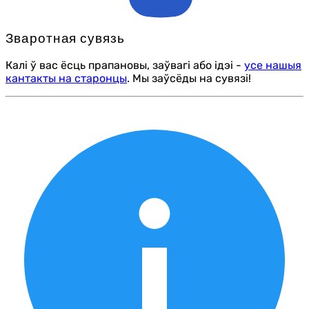
Зваротная сувязь
Калі ў вас ёсць прапановы, заўвагі або ідэі -
усе нашыя
кантакты на старонцы
. Мы заўсёды на сувязі!