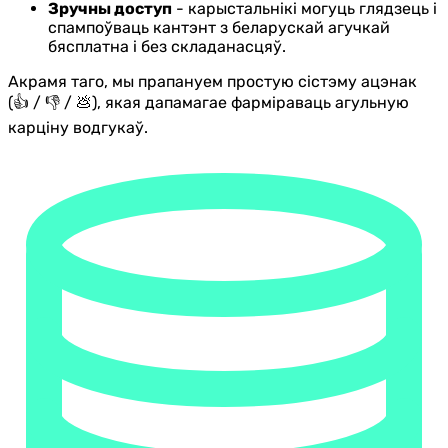
Зручны доступ
- карыстальнікі могуць глядзець і
спампоўваць кантэнт з беларускай агучкай
бясплатна і без складанасцяў.
Акрамя таго, мы прапануем простую сістэму ацэнак
(👍 / 👎 / 💩), якая дапамагае фарміраваць агульную
карціну водгукаў.