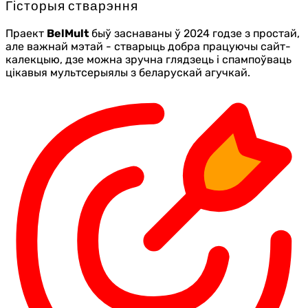
Гісторыя стварэння
Праект
BelMult
быў заснаваны ў 2024 годзе з простай,
але важнай мэтай - стварыць добра працуючы сайт-
калекцыю, дзе можна зручна глядзець і спампоўваць
цікавыя мультсерыялы з беларускай агучкай.