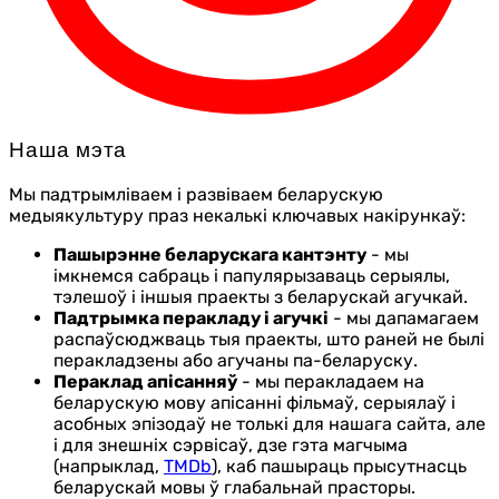
Наша мэта
Мы падтрымліваем і развіваем беларускую
медыякультуру праз некалькі ключавых накірункаў:
Пашырэнне беларускага кантэнту
- мы
імкнемся сабраць і папулярызаваць серыялы,
тэлешоў і іншыя праекты з беларускай агучкай.
Падтрымка перакладу і агучкі
- мы дапамагаем
распаўсюджваць тыя праекты, што раней не былі
перакладзены або агучаны па-беларуску.
Пераклад апісанняў
- мы перакладаем на
беларускую мову апісанні фільмаў, серыялаў і
асобных эпізодаў не толькі для нашага сайта, але
і для знешніх сэрвісаў, дзе гэта магчыма
(напрыклад,
TMDb
), каб пашыраць прысутнасць
беларускай мовы ў глабальнай прасторы.