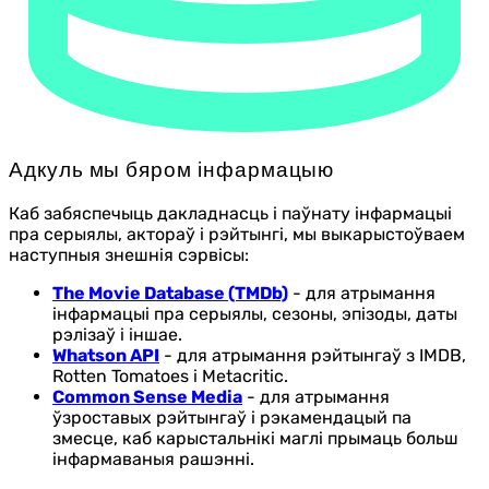
Адкуль мы бяром інфармацыю
Каб забяспечыць дакладнасць і паўнату інфармацыі
пра серыялы, актораў і рэйтынгі, мы выкарыстоўваем
наступныя знешнія сэрвісы:
The Movie Database (TMDb)
- для атрымання
інфармацыі пра серыялы, сезоны, эпізоды, даты
рэлізаў і іншае.
Whatson API
- для атрымання рэйтынгаў з IMDB,
Rotten Tomatoes і Metacritic.
Common Sense Media
- для атрымання
ўзроставых рэйтынгаў і рэкамендацый па
змесце, каб карыстальнікі маглі прымаць больш
інфармаваныя рашэнні.