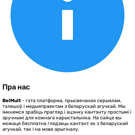
Пра нас
BelMult
- гэта платформа, прысвечаная серыялам,
тэлешоў і медыяпраектам з беларускай агучкай. Мы
імкнемся зрабіць прагляд і ацэнку кантэнту простымі і
зручнымі для кожнага карыстальніка. На сайце вы
можаце бясплатна глядзець кантэнт як з беларускай
агучкай, так і на мове арыгіналу.