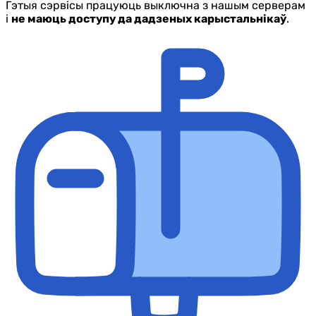
Гэтыя сэрвісы працуюць выключна з нашым серверам
і
не маюць доступу да дадзеных карыстальнікаў
.