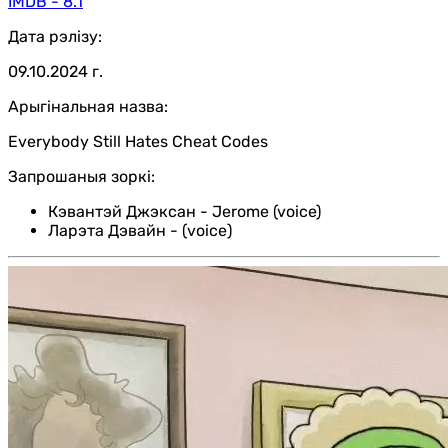
IMDB - 8.1
Дата рэлізу:
09.10.2024 г.
Арыгінальная назва:
Everybody Still Hates Cheat Codes
Запрошаныя зоркі:
Кэвантэй Джэксан
-
Jerome (voice)
Ларэта Дэвайн
-
(voice)