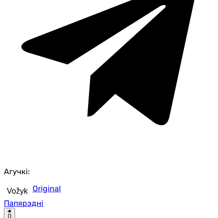
Агучкі:
Original
Vožyk
Папярэдні
0