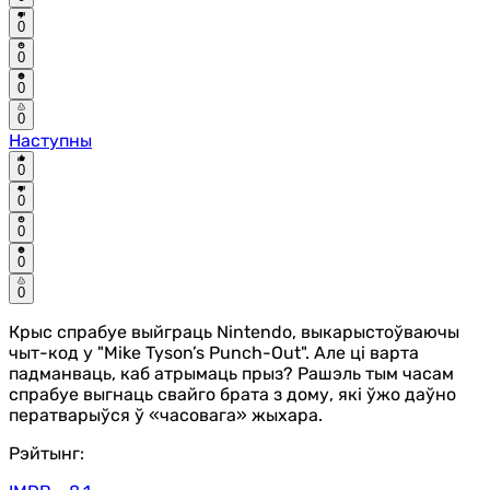
0
0
0
0
Наступны
0
0
0
0
0
Крыс спрабуе выйграць Nintendo, выкарыстоўваючы
чыт-код у "Mike Tyson’s Punch-Out". Але ці варта
падманваць, каб атрымаць прыз? Рашэль тым часам
спрабуе выгнаць свайго брата з дому, які ўжо даўно
ператварыўся ў «часовага» жыхара.
Рэйтынг: