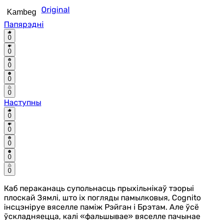
Original
Kambeg
Папярэдні
0
0
0
0
0
Наступны
0
0
0
0
0
Каб пераканаць супольнасць прыхільнікаў тэорыі
плоскай Зямлі, што іх погляды памылковыя, Cognito
інсцэніруе вяселле паміж Рэйган і Брэтам. Але ўсё
ўскладняецца, калі «фальшывае» вяселле пачынае