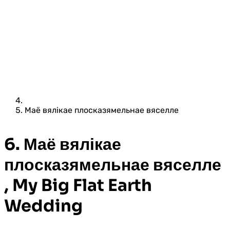
Маё вялікае плосказямельнае вяселле
6. Маё вялікае
плосказямельнае вяселле
, My Big Flat Earth
Wedding