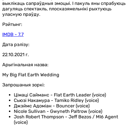
выклікаць сапраўдныя эмоцыі. І пакуль яны спрабуюць
дагуляць спектакль, плосказямельнікі рыхтуюць
уласную праўду.
Рэйтынг:
IMDB - 7.7
Дата рэлізу:
22.10.2021 г.
Арыгінальная назва:
My Big Flat Earth Wedding
Запрошаныя зоркі:
Цімаці Сайманс
-
Flat Earth Leader (voice)
Сьюзі Накамура
-
Tamiko Ridley (voice)
Джэймс Адоміан
-
Bouncer (voice)
Nicole Sullivan
-
Gwyneth Paltrow (voice)
Josh Robert Thompson
-
Jeff Bezos / MI6 Agent
(voice)