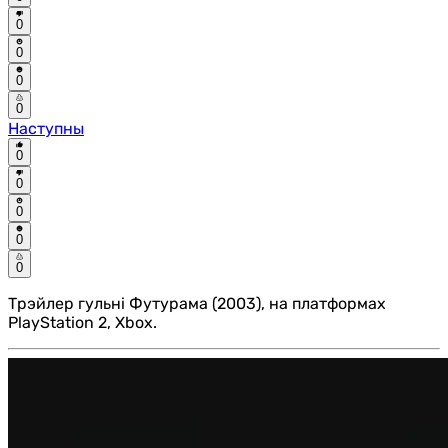
0
0
0
0
Наступны
0
0
0
0
0
Трэйлер гульні Футурама (2003), на платформах
PlayStation 2, Xbox.