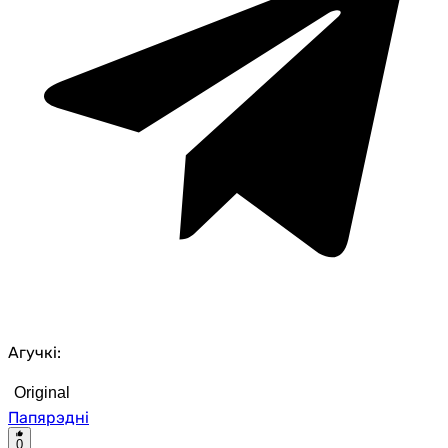
Агучкі:
Original
Папярэдні
0