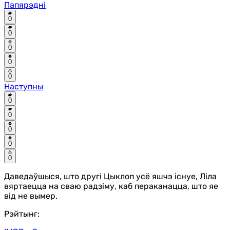
Папярэдні
0
0
0
0
0
Наступны
0
0
0
0
0
Даведаўшыся, што другі Цыклоп усё яшчэ існуе, Ліла
вяртаецца на сваю радзіму, каб пераканацца, што яе
від не вымер.
Рэйтынг: