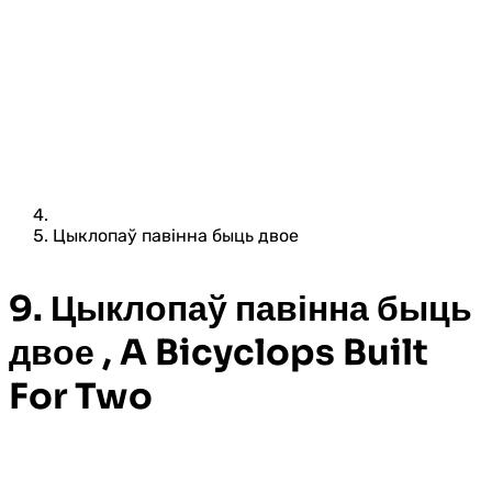
Цыклопаў павінна быць двое
9. Цыклопаў павінна быць
двое , A Bicyclops Built
For Two