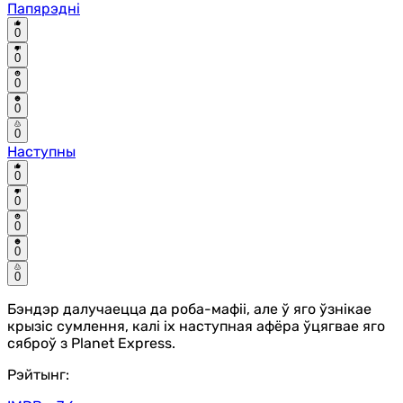
Папярэдні
0
0
0
0
0
Наступны
0
0
0
0
0
Бэндэр далучаецца да роба-мафіі, але ў яго ўзнікае
крызіс сумлення, калі іх наступная афёра ўцягвае яго
сяброў з Planet Express.
Рэйтынг: