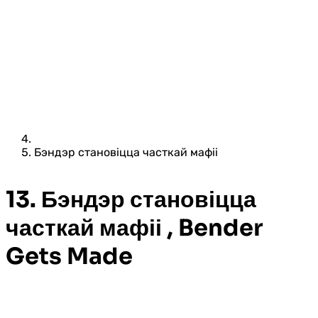
Бэндэр становіцца часткай мафіі
13. Бэндэр становіцца
часткай мафіі , Bender
Gets Made