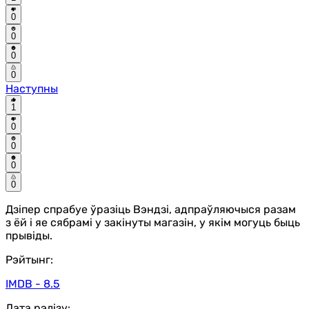
0
0
0
0
Наступны
1
0
0
0
0
Дзіпер спрабуе ўразіць Вэндзі, адпраўляючыся разам
з ёй і яе сябрамі у закінуты магазін, у якім могуць быць
прывіды.
Рэйтынг:
IMDB - 8.5
Дата рэлізу: