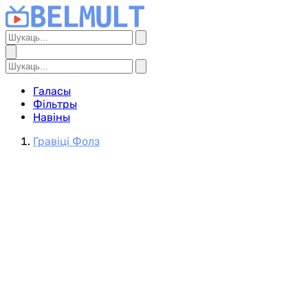
Галасы
Фільтры
Навіны
Гравіці Фолз