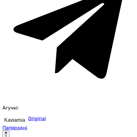
Агучкі:
Original
Kaviarnia
Папярэдні
1