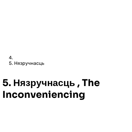
Нязручнасць
5. Нязручнасць , The
Inconveniencing