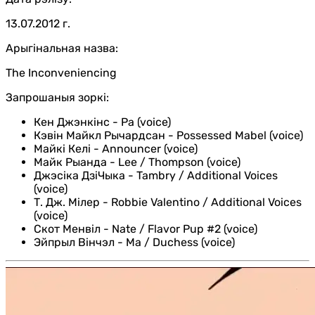
13.07.2012 г.
Арыгінальная назва:
The Inconveniencing
Запрошаныя зоркі:
Кен Джэнкінс
-
Pa (voice)
Кэвін Майкл Рычардсан
-
Possessed Mabel (voice)
Майкі Келі
-
Announcer (voice)
Майк Рыанда
-
Lee / Thompson (voice)
Джэсіка ДзіЧыка
-
Tambry / Additional Voices
(voice)
Т. Дж. Мілер
-
Robbie Valentino / Additional Voices
(voice)
Скот Менвіл
-
Nate / Flavor Pup #2 (voice)
Эйпрыл Вінчэл
-
Ma / Duchess (voice)