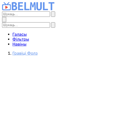
Галасы
Фільтры
Навіны
Гравіці Фолз