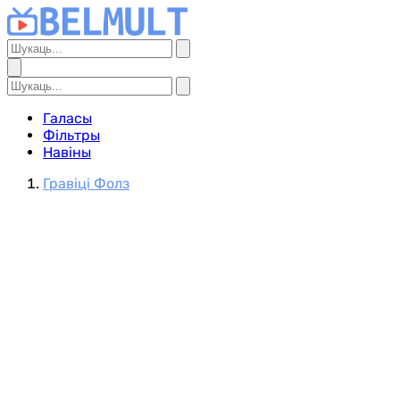
Галасы
Фільтры
Навіны
Гравіці Фолз