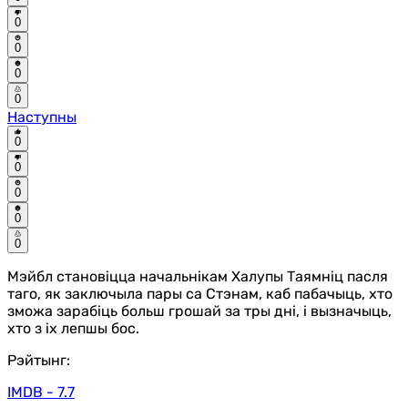
0
0
0
0
Наступны
0
0
0
0
0
Мэйбл становіцца начальнікам Халупы Таямніц пасля
таго, як заключыла пары са Стэнам, каб пабачыць, хто
зможа зарабіць больш грошай за тры дні, і вызначыць,
хто з іх лепшы бос.
Рэйтынг:
IMDB - 7.7