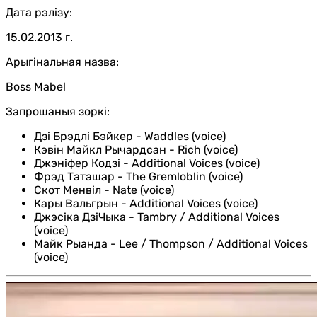
Дата рэлізу:
15.02.2013 г.
Арыгінальная назва:
Boss Mabel
Запрошаныя зоркі:
Дзі Брэдлі Бэйкер
-
Waddles (voice)
Кэвін Майкл Рычардсан
-
Rich (voice)
Джэніфер Кодзі
-
Additional Voices (voice)
Фрэд Таташар
-
The Gremloblin (voice)
Скот Менвіл
-
Nate (voice)
Кары Вальгрын
-
Additional Voices (voice)
Джэсіка ДзіЧыка
-
Tambry / Additional Voices
(voice)
Майк Рыанда
-
Lee / Thompson / Additional Voices
(voice)