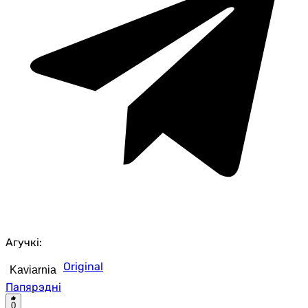
Агучкі:
Original
Kaviarnia
Папярэдні
0