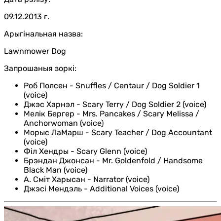
09.12.2013 г.
Арыгінальная назва:
Lawnmower Dog
Запрошаныя зоркі:
Роб Полсен
-
Snuffles / Centaur / Dog Soldier 1
(voice)
Джэс Харнэл
-
Scary Terry / Dog Soldier 2 (voice)
Мелік Бергер
-
Mrs. Pancakes / Scary Melissa /
Anchorwoman (voice)
Морыс ЛаМарш
-
Scary Teacher / Dog Accountant
(voice)
Філ Хендры
-
Scary Glenn (voice)
Брэндан Джонсан
-
Mr. Goldenfold / Handsome
Black Man (voice)
А. Сміт Харысан
-
Narrator (voice)
Джэсі Мендэль
-
Additional Voices (voice)