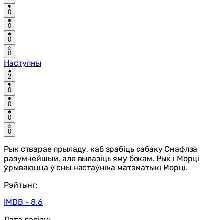
0
0
0
0
Наступны
2
0
0
0
0
Рык стварае прыладу, каб зрабіць сабаку Снафлза
разумнейшым, але вылазіць яму бокам. Рык і Морці
ўрываюцца ў сны настаўніка матэматыкі Морці.
Рэйтынг:
IMDB - 8.6
Дата рэлізу: