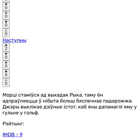
0
0
0
0
Наступны
2
0
0
0
0
Морці стаміўся ад выхадак Рыка, таму ён
адпраўляецца ў нібыта больш бяспечнае падарожжа.
Джэры выклікае дзіўных істот, каб яны дапамаглі яму у
гульне у гольф.
Рэйтынг:
IMDB - 9