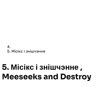
Місікс і знішчэнне
5. Місікс і знішчэнне ,
Meeseeks and Destroy