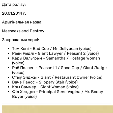
Дата рэлізу:
20.01.2014 г.
Арыгінальная назва:
Meeseeks and Destroy
Запрошаныя зоркі:
Том Кені
-
Bad Cop / Mr. Jellybean (voice)
Раян Рыдлі
-
Giant Lawyer / Peasant 2 (voice)
Кары Вальгрын
-
Samantha / Hostage Woman
(voice)
Роб Полсен
-
Peasant 1 / Good Cop / Giant Judge
(voice)
Стыў Эйджы
-
Giant / Restaurant Owner (voice)
Вачэ Панос
-
Slippery Stair (voice)
Кры Саммер
-
Giant Woman (voice)
Філ Хендры
-
Principal Gene Vagina / Mr. Booby
Buyer (voice)