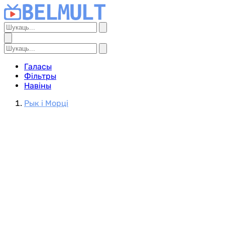
Галасы
Фільтры
Навіны
Рык і Морці