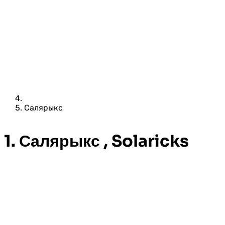
Салярыкс
1. Салярыкс , Solaricks