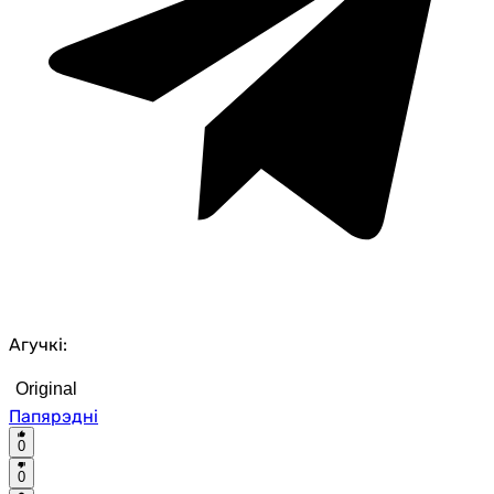
Агучкі:
Original
Папярэдні
0
0