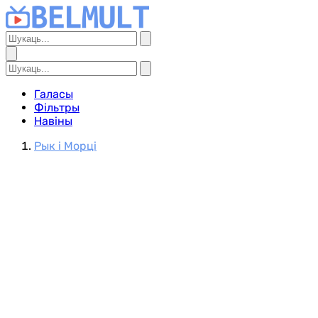
Галасы
Фільтры
Навіны
Рык і Морці