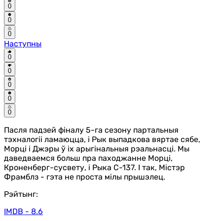
0
0
0
Наступны
0
0
0
0
0
Пасля падзей фіналу 5-га сезону партальныя
тэхналогіі ламаюцца, і Рык выпадкова вяртае сябе,
Морці і Джэры ў іх арыгінальныя рэальнасці. Мы
даведваемся больш пра паходжанне Морці,
Кроненберг-сусвету, і Рыка C-137. І так, Містэр
Фрамблз - гэта не проста мілы прышэлец.
Рэйтынг:
IMDB - 8.6