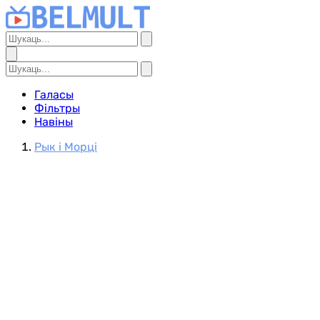
Галасы
Фільтры
Навіны
Рык і Морці