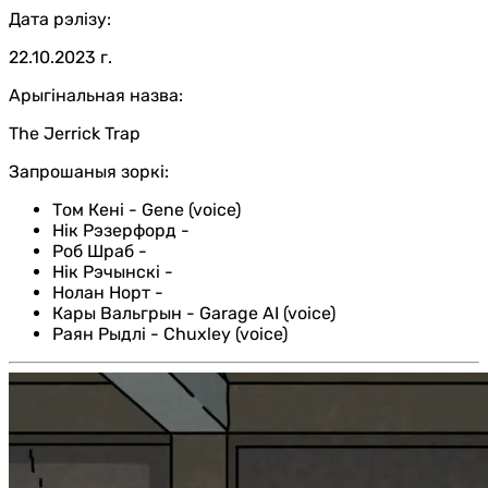
Дата рэлізу:
22.10.2023 г.
Арыгінальная назва:
The Jerrick Trap
Запрошаныя зоркі:
Том Кені
-
Gene (voice)
Нік Рэзерфорд
-
Роб Шраб
-
Нік Рэчынскі
-
Нолан Норт
-
Кары Вальгрын
-
Garage AI (voice)
Раян Рыдлі
-
Chuxley (voice)