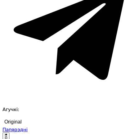
Агучкі:
Original
Папярэдні
0