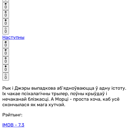
0
0
0
0
Наступны
0
0
0
0
0
Рык і Джэры выпадкова аб’ядноўваюцца ў адну істоту.
Іх чакае псіхалагічны трылер, поўны крыўдаў і
нечаканай блізкасці. А Морці - проста хоча, каб усё
скончылася як мага хутчэй.
Рэйтынг:
IMDB - 7.3